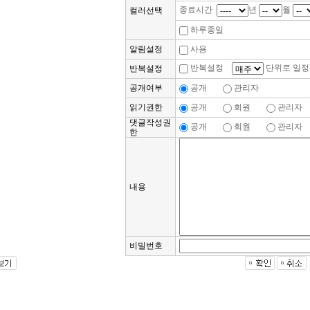
종료시간
년
월
컬러선택
하루종일
알림설정
사용
반복설정
단위로 일정
반복설정
공개여부
공개
관리자
읽기권한
공개
회원
관리자
댓글작성권
공개
회원
관리자
한
내용
비밀번호