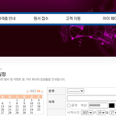
분류
제목
굵게 색상
시작시간
년
월