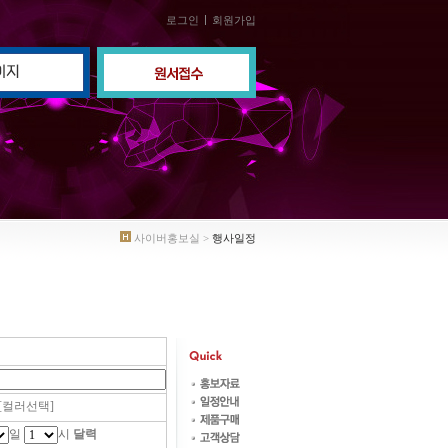
로그인
회원가입
사이버홍보실 >
행사일정
[컬러선택]
일
시
달력